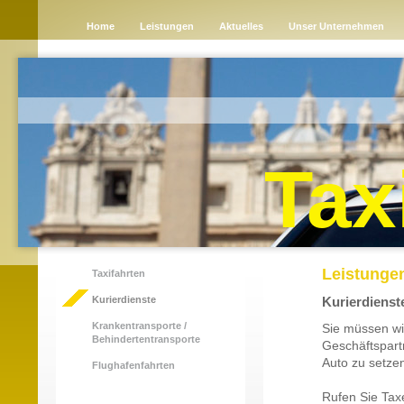
Home
Leistungen
Aktuelles
Unser Unternehmen
Tax
Leistunge
Taxifahrten
Kurierdienste
Kurierdienst
Krankentransporte /
Sie müssen wi
Behindertentransporte
Geschäftspartn
Auto zu setze
Flughafenfahrten
Rufen Sie Tax